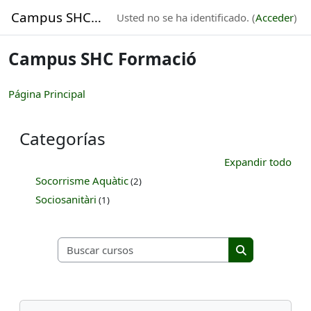
Salta al contenido principal
Campus SHC Formació
Usted no se ha identificado. (
Acceder
)
Campus SHC Formació
Página Principal
Categorías
Expandir todo
Socorrisme Aquàtic
(2)
Sociosanitàri
(1)
Buscar cursos
Buscar cursos
Bloques
Salta Navegación